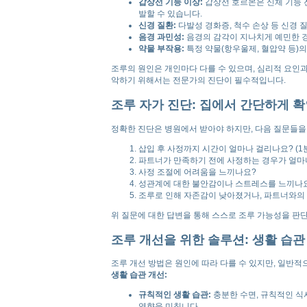
갑상선 기능 이상:
갑상선 호르몬은 신체 기능 
발할 수 있습니다.
신경 질환:
다발성 경화증, 척수 손상 등 신경 
음경 과민성:
음경의 감각이 지나치게 예민한 경
약물 부작용:
특정 약물(항우울제, 혈압약 등)
조루의 원인은 개인마다 다를 수 있으며, 심리적 요인
악하기 위해서는 전문가의 진단이 필수적입니다.
조루 자가 진단: 집에서 간단하게 
정확한 진단은 병원에서 받아야 하지만, 다음 질문들을 
삽입 후 사정까지 시간이 얼마나 걸리나요? (1
파트너가 만족하기 전에 사정하는 경우가 얼마나
사정 조절에 어려움을 느끼나요?
성관계에 대한 불안감이나 스트레스를 느끼나
조루로 인해 자존감이 낮아졌거나, 파트너와의
위 질문에 대한 답변을 통해 스스로 조루 가능성을 판
조루 개선을 위한 솔루션: 생활 습
조루 개선 방법은 원인에 따라 다를 수 있지만, 일반적
생활 습관 개선:
규칙적인 생활 습관:
충분한 수면, 규칙적인 식
영향을 미칩니다.