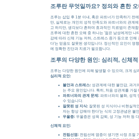
조루란 무엇일까요? 정의와 흔한 오
조루는 삽입 후 1분 이내, 혹은 파트너가 만족하기 전
만, 실제로는 개인의 성적 만족도와 파트너와의 관계에
고 하지만, 생각보다 흔하며 효과적인 치료법이 존재합
조루에 대한 흔한 오해 중 하나는 '젊은 남성에게만 나
감에 따라 신체 기능 저하, 스트레스 증가 등으로 인해
다'는 믿음도 잘못된 생각입니다. 정신적인 요인이 영
에 정확한 진단과 치료가 필요합니다.
조루의 다양한 원인: 심리적, 신체적
조루는 다양한 원인에 의해 발생할 수 있으며, 크게 심
심리적 요인:
불안과 스트레스:
성관계에 대한 불안감, 과거
는 주요 원인입니다. 특히, 처음 성관계를 가
파트너와의 관계 문제:
파트너와의 불화, 성적 
수 있습니다.
잘못된 성 지식:
잘못된 성 지식이나 비현실적인 
자는 항상 강해야 한다'는 식의 고정관념은 불
우울증:
우울증은 성욕 감퇴, 성 기능 저하 등 
신체적 요인:
전립선염:
전립선에 염증이 생기면 사정 조절 기